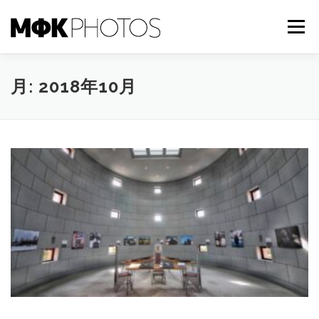
コ
ン
メニュー
テ
ン
ツ
へ
TOP
NEWS
ABOUT US
CONTACT
月:
2018年10月
ス
キ
ッ
プ