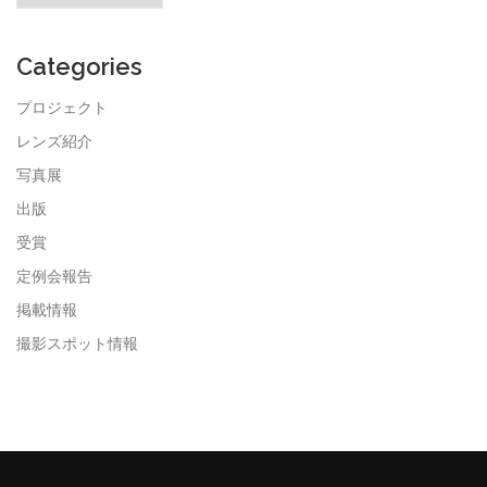
カ
イ
ブ
Categories
プロジェクト
レンズ紹介
写真展
出版
受賞
定例会報告
掲載情報
撮影スポット情報