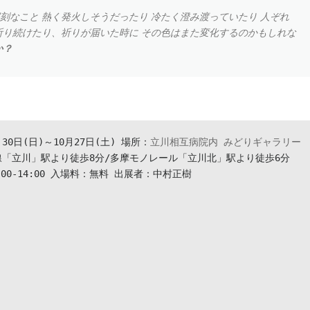
刻なこと 熱く発火しそうだったり 冷たく澄み渡っていたり 人ぞれ
祈り続けたり、祈りが届いた時に その色はまた変化するのかもしれな
か？
月30日(日)～10月27日(土) 場所：
立川相互病院内 みどりギャラリー
線「立川」駅より徒歩8分/多摩モノレール「立川北」駅より徒歩6分 
0:00-14:00 入場料：無料 出展者：中村正樹 