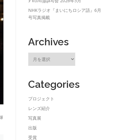
У колодца写会 2026年5月
NHKラジオ『まいにちロシア語』6月
号写真掲載
Archives
ア
ー
カ
イ
Categories
ブ
プロジェクト
レンズ紹介
輝
写真展
出版
受賞