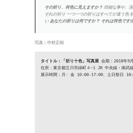
その祈り、何色に見えますか？
些細な事や、深
ぞれの祈り 一つ一つの祈りはすべてが違う色 
い
あなたの祈りは何ですか？ それは何色です
写真：中村正樹
タイトル：「祈り十色」写真展
 会期：2018年9
住所：東京都立川市緑町４−1 JR 中央線・南武
展示時間：月- 金 10:00-17:00、土日祭日 1