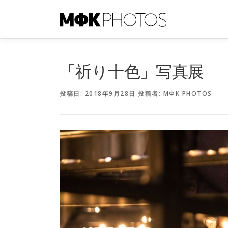
コ
ン
テ
ン
ツ
へ
「祈り十色」写真展
ス
キ
投稿日:
2018年9月28日
投稿者:
МФК PHOTOS
ッ
プ