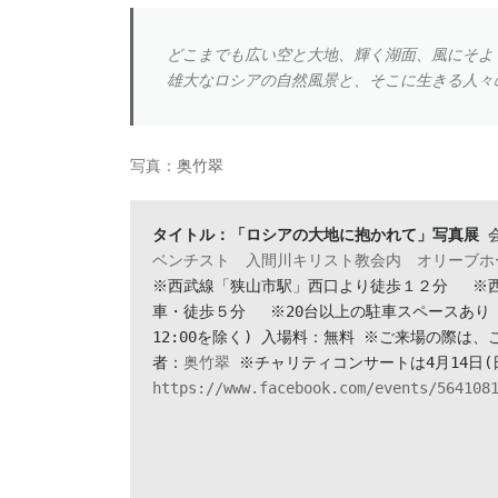
どこまでも広い空と大地、輝く湖面、風にそよ
雄大なロシアの自然風景と、そこに生きる人々
写真：
奥竹翠
タイトル：「ロシアの大地に抱かれて」写真展
 
ベンチスト　入間川キリスト教会内　オリーブホ
※西武線「狭山市駅」西口より徒歩１２分 　※西
車・徒歩５分 　※20台以上の駐車スペースあり 展示
12:00を除く) 入場料：無料 ※ご来場の際は、こ
者：
奥竹翠
 ※チャリティコンサートは4月14日(日
https://www.facebook.com/events/564108