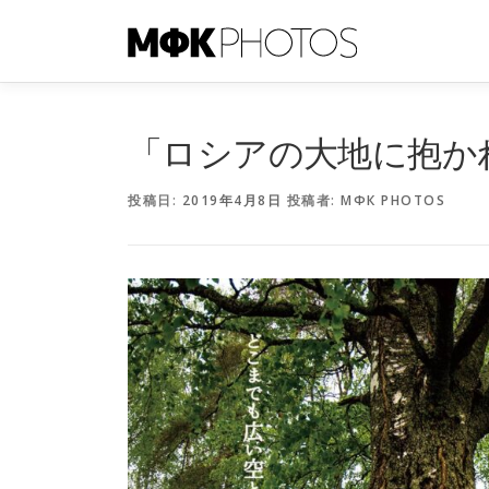
コ
ン
テ
ン
ツ
へ
「ロシアの大地に抱か
ス
キ
投稿日:
2019年4月8日
投稿者:
МФК PHOTOS
ッ
プ