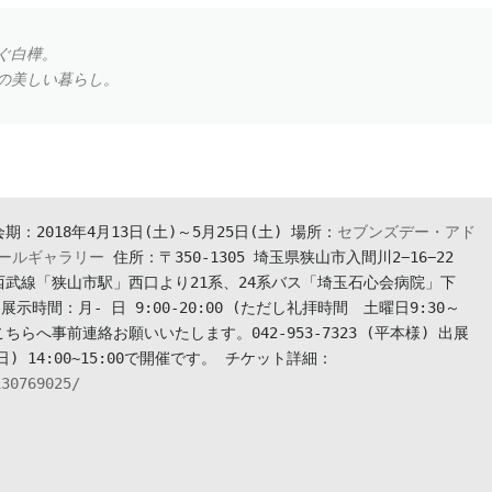
ぐ白樺。
の美しい暮らし。
会期：2018年4月13日(土)～5月25日(土) 場所：
セブンズデー・アド
ールギャラリー
 住所：〒350-1305 埼玉県狭山市入間川2−16−22 　
武線「狭山市駅」西口より21系、24系バス「埼玉石心会病院」下
時間：月- 日 9:00-20:00 (ただし礼拝時間　土曜日9:30～
ちらへ事前連絡お願いいたします。042-953-7323 (平本様) 出展
) 14:00~15:00で開催です。 チケット詳細：　
130769025/