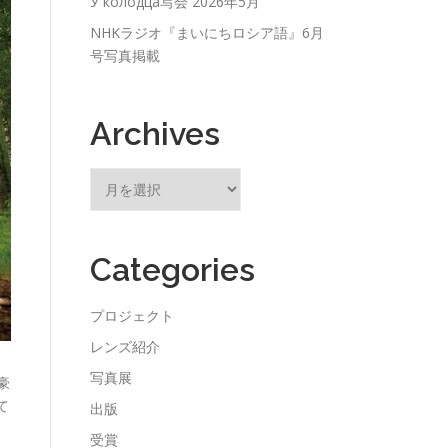
У колодца写会 2026年5月
NHKラジオ『まいにちロシア語』6月
号写真掲載
Archives
ア
ー
カ
イ
Categories
ブ
プロジェクト
レンズ紹介
写真展
豪
て
出版
受賞