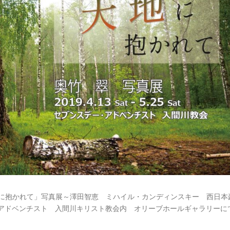
の大地に抱かれて」写真展～澤田智恵 ミハイル・カンディンスキー 西日本
・アドベンチスト 入間川キリスト教会内 オリーブホールギャラリーに