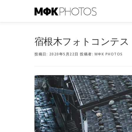
コ
ン
テ
ン
ツ
へ
宿根木フォトコンテス
ス
キ
投稿日:
2020年5月22日
投稿者:
МФК PHOTOS
ッ
プ