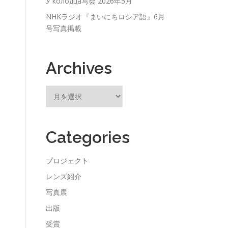
У колодца写会 2026年5月
NHKラジオ『まいにちロシア語』6月
号写真掲載
Archives
ア
ー
カ
イ
Categories
ブ
プロジェクト
レンズ紹介
写真展
出版
受賞