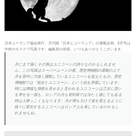
日本ユーラシア協会発行、月刊紙『日本とユーラシア』の連載企画。8月号は
中村のモスクワ写真です。編集部の皆様、いつもありがとうございます。
月にまで届くその角はユニコーンの誇りなのかもしれませ
ん。この写真はスーパームーンの夜、歴史博物館の屋根の上で
月を背中に力強く躍動しているユニコーンを捉えたもの。歴史
博物館では「処女とユニコーン」という絵を所蔵しています。
時には獰猛な側面を見せると言われるユニコーンは乙女に思い
を寄せる一面も。ロシアの方も初対面では冷たく感じてもある
時は人懐っこくもなります。月が満ち欠けで姿を変えるように
様々に変化するユニコーンはロシア人を表しているのかもし
れませんね。