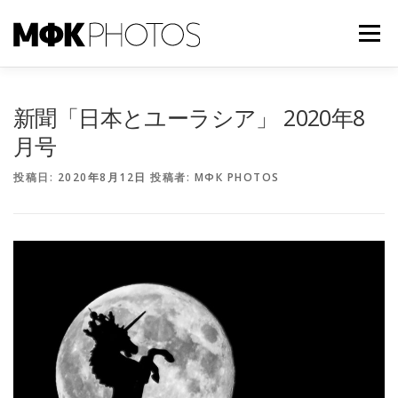
コ
ン
メニュー
テ
ン
ツ
へ
TOP
NEWS
ABOUT US
CONTACT
新聞「日本とユーラシア」 2020年8
ス
キ
月号
ッ
プ
投稿日:
2020年8月12日
投稿者:
МФК PHOTOS