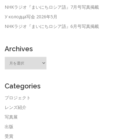
NHKラジオ『まいにちロシア語』7月号写真掲載
У колодца写会 2026年5月
NHKラジオ『まいにちロシア語』6月号写真掲載
Archives
ア
ー
カ
イ
ブ
Categories
プロジェクト
レンズ紹介
写真展
出版
受賞