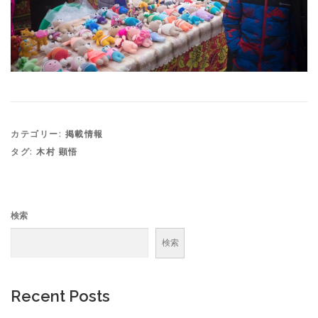
カテゴリー:
掲載情報
タグ:
木村 顕悟
検索
検索
Recent Posts