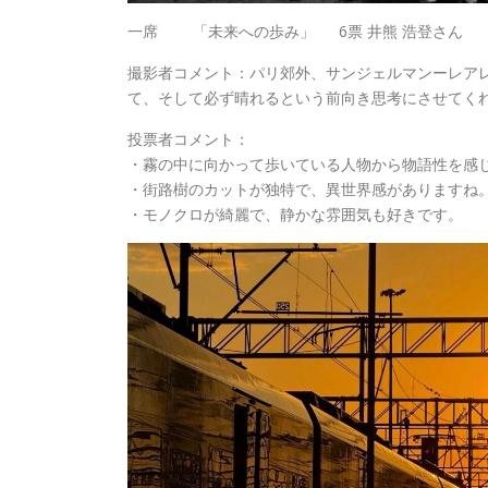
一席 「未来への歩み」 6票 井熊 浩登さん
撮影者コメント：パリ郊外、サンジェルマンーレア
て、そして必ず晴れるという前向き思考にさせてく
投票者コメント：
・霧の中に向かって歩いている人物から物語性を感
・街路樹のカットが独特で、異世界感がありますね
・モノクロが綺麗で、静かな雰囲気も好きです。