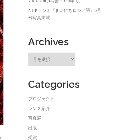
У колодца写会 2026年5月
NHKラジオ『まいにちロシア語』6月
号写真掲載
Archives
ア
ー
カ
イ
Categories
ブ
プロジェクト
レンズ紹介
写真展
出版
受賞
さ