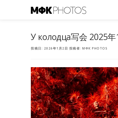
コ
ン
テ
ン
ツ
へ
У колодца写会 2025年
ス
キ
投稿日:
2026年1月2日
投稿者:
МФК PHOTOS
ッ
プ