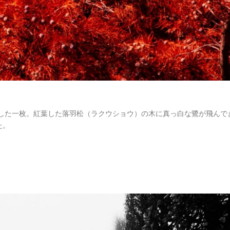
影した一枚。紅葉した落羽松（ラクウショウ）の木に真っ白な鷺が飛んで
た。