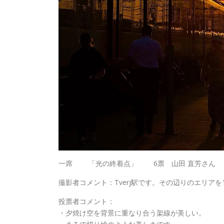
一席 「光の終着点」 6票 山田 直芳さん
撮影者コメント：Tverj駅です。その辺りのエリア
投票者コメント：
・夕焼け空を背景に重なり合う架線が美しい。