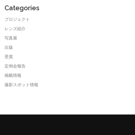
イ
ブ
Categories
プロジェクト
レンズ紹介
写真展
出版
受賞
定例会報告
掲載情報
撮影スポット情報