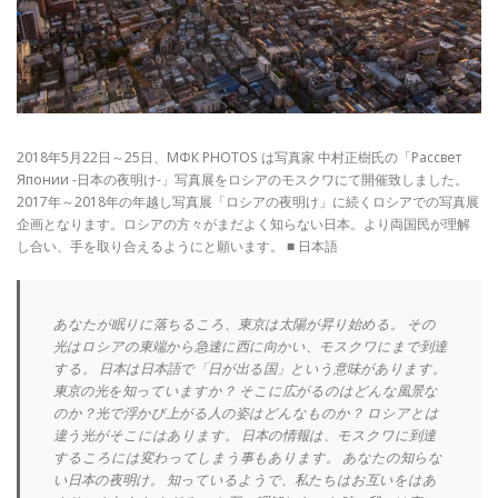
2018年5月22日～25日、МФК PHOTOS は写真家 中村正樹氏の「Рассвет
Японии -日本の夜明け-」写真展をロシアのモスクワにて開催致しました。
2017年～2018年の年越し写真展「ロシアの夜明け」に続くロシアでの写真展
企画となります。ロシアの方々がまだよく知らない日本。より両国民が理解
し合い、手を取り合えるようにと願います。 ■ 日本語
あなたが眠りに落ちるころ、東京は太陽が昇り始める。 その
光はロシアの東端から急速に西に向かい、モスクワにまで到達
する。 日本は日本語で「日が出る国」という意味があります。
東京の光を知っていますか？ そこに広がるのはどんな風景な
のか？光で浮かび上がる人の姿はどんなものか？ ロシアとは
違う光がそこにはあります。 日本の情報は、モスクワに到達
するころには変わってしまう事もあります。 あなたの知らな
い日本の夜明け。 知っているようで、私たちはお互いをはあ