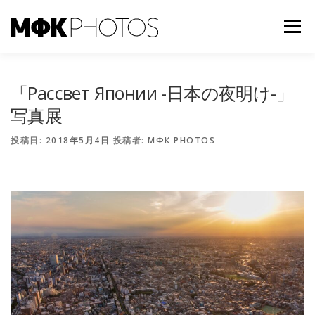
コ
ン
メニュー
テ
ン
ツ
へ
TOP
NEWS
ABOUT US
CONTACT
「Рассвет Японии -日本の夜明け-」
ス
キ
写真展
ッ
プ
投稿日:
2018年5月4日
投稿者:
МФК PHOTOS