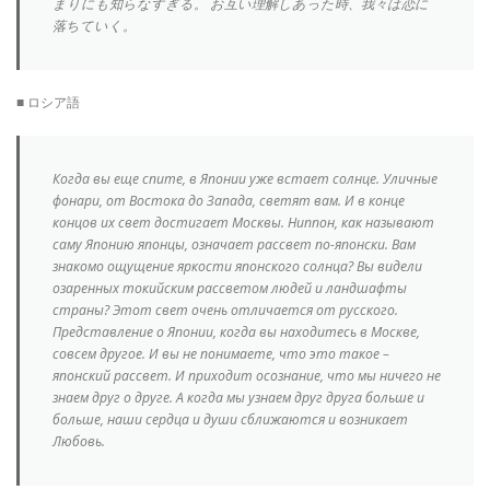
まりにも知らなすぎる。 お互い理解しあった時、我々は恋に
落ちていく。
■ ロシア語
Когда вы еще спите, в Японии уже встает солнце. Уличные
фонари, от Востока до Запада, светят вам. И в конце
концов их свет достигает Москвы. Ниппон, как называют
саму Японию японцы, означает рассвет по-японски. Вам
знакомо ощущение яркости японского солнца? Вы видели
озаренных токийским рассветом людей и ландшафты
страны? Этот свет очень отличается от русского.
Представление о Японии, когда вы находитесь в Москве,
совсем другое. И вы не понимаете, что это такое –
японский рассвет. И приходит осознание, что мы ничего не
знаем друг о друге. А когда мы узнаем друг друга больше и
больше, наши сердца и души сближаются и возникает
Любовь.