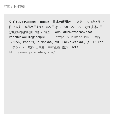
写真：
中村正樹
タイトル：Рассвет Японии -日本の夜明け- 
 会期：2018年5月22
日 (火) ～5月25日(金) ※22日は19：00～22：00、それ以外の日
は施設の開館時間に従う 場所：Союз кинематографистов 
Российской Федерации 　　　
https://unikino.ru/
　 住所：
123056, Россия, г.Москва, ул. Васильевская, д. 13 стр. 
1 チケット：無料 出展者：
中村正樹
 協力：JVTA 
http://www.jvtacademy.com/