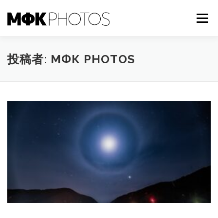
コ
ン
メニュー
テ
ン
ツ
へ
TOP
NEWS
ABOUT US
CONTACT
投稿者:
МФК PHOTOS
ス
キ
ッ
プ