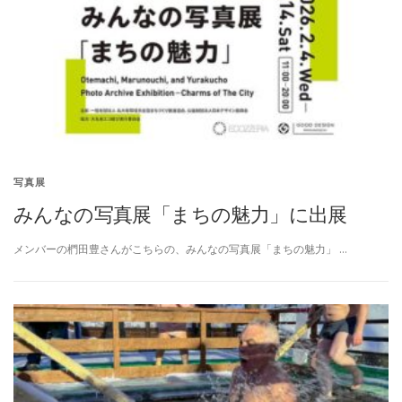
写真展
みんなの写真展「まちの魅力」に出展
メンバーの椚田豊さんがこちらの、みんなの写真展「まちの魅力」 …