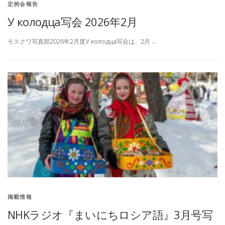
定例会報告
У колодца写会 2026年2月
モスクワ写真部2026年2月度У колодца写会は、2月 …
掲載情報
NHKラジオ『まいにちロシア語』3月号写