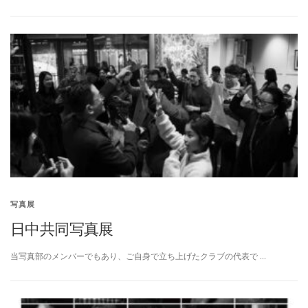
写真展
日中共同写真展
当写真部のメンバーでもあり、ご自身で立ち上げたクラブの代表で …