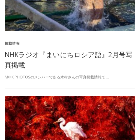
掲載情報
NHKラジオ『まいにちロシア語』2月号写
真掲載
МФК PHOTOSのメンバーである木村さんの写真掲載情報で …