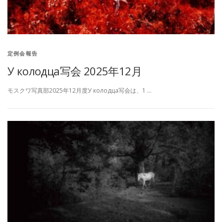
定例会報告
У колодца写会 2025年12月
モスクワ写真部2025年12月度У колодца写会は、1 …