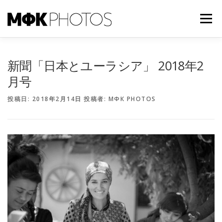
コ
ン
メニュー
テ
ン
ツ
へ
TOP
NEWS
ABOUT US
CONTACT
新聞「日本とユーラシア」 2018年2
ス
キ
月号
ッ
プ
投稿日:
2018年2月14日
投稿者:
МФК PHOTOS