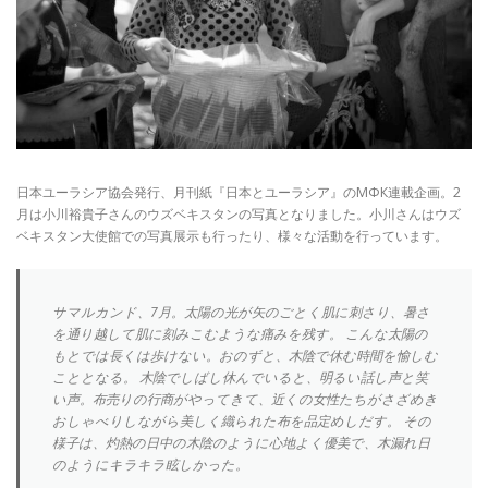
日本ユーラシア協会発行、月刊紙『日本とユーラシア』のМФК連載企画。2
月は小川裕貴子さんのウズベキスタンの写真となりました。小川さんはウズ
ベキスタン大使館での写真展示も行ったり、様々な活動を行っています。
サマルカンド、7月。太陽の光が矢のごとく肌に刺さり、暑さ
を通り越して肌に刻みこむような痛みを残す。 こんな太陽の
もとでは長くは歩けない。おのずと、木陰で休む時間を愉しむ
こととなる。 木陰でしばし休んでいると、明るい話し声と笑
い声。布売りの行商がやってきて、近くの女性たちがさざめき
おしゃべりしながら美しく織られた布を品定めしだす。 その
様子は、灼熱の日中の木陰のように心地よく優美で、木漏れ日
のようにキラキラ眩しかった。