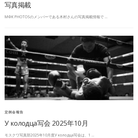
写真掲載
МФК PHOTOSのメンバーである木村さんの写真掲載情報で …
定例会報告
У колодца写会 2025年10月
モスクワ写真部2025年10月度У колодца写会は、1 …