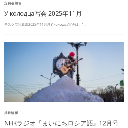
定例会報告
У колодца写会 2025年11月
モスクワ写真部2025年11月度У колодца写会は、1 …
掲載情報
NHKラジオ『まいにちロシア語』12月号