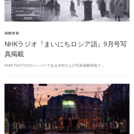
掲載情報
NHKラジオ『まいにちロシア語』9月号写
真掲載
МФК PHOTOSのメンバーである木村さんの写真掲載情報で …