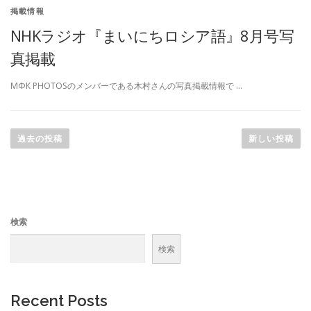
掲載情報
NHKラジオ『まいにちロシア語』8月号写
真掲載
МФК PHOTOSのメンバーである木村さんの写真掲載情報で …
投
稿
過去の投稿
新しい投稿
ナ
ビ
ゲ
ー
検索
シ
ョ
検索
ン
Recent Posts